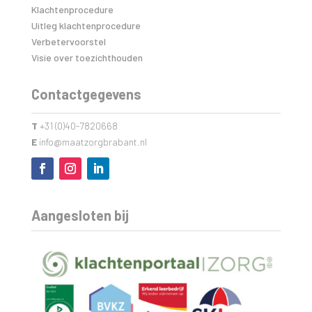
Klachtenprocedure
Uitleg klachtenprocedure
Verbetervoorstel
Visie over toezichthouden
Contactgegevens
T
+31 (0)40-7820668
E
info@maatzorgbrabant.nl
Aangesloten bij