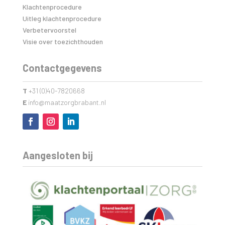
Klachtenprocedure
Uitleg klachtenprocedure
Verbetervoorstel
Visie over toezichthouden
Contactgegevens
T
+31 (0)40-7820668
E
info@maatzorgbrabant.nl
Aangesloten bij