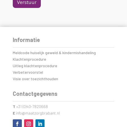
Verstuur
Informatie
Meldcode huiselijk geweld & kindermishandeling
Klachtenprocedure
Uitleg klachtenprocedure
Verbetervoorstel
Visie over toezichthouden
Contactgegevens
T
+31 (0)40-7820668
E
info@maatzorgbrabant.nl