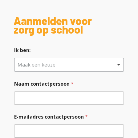
Aanmelden voor
zorg op school
Ik ben:
Maak een keuze
Naam contactpersoon
*
*
E-mailadres contactpersoon
*
I
k
N
a