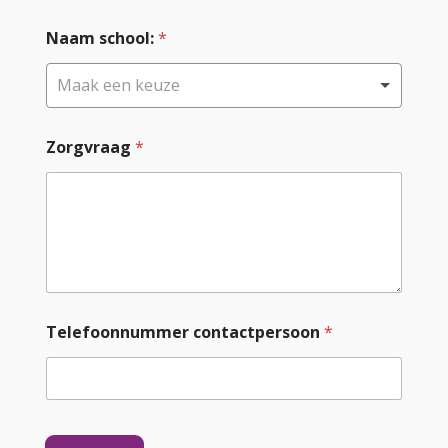
a
m
Naam school:
*
Maak een keuze
Zorgvraag
*
Telefoonnummer contactpersoon
*