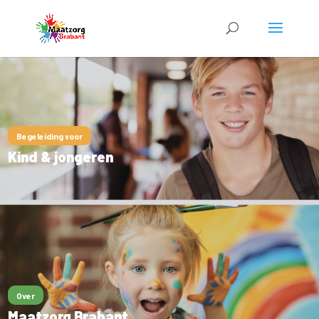
Begeleiding voor
Kind & jongeren
Over
Maatzorg Brabant