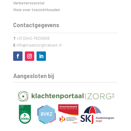
Verbetervoorstel
Visie over toezichthouden
Contactgegevens
T
+31 (0)40-7820668
E
info@maatzorgbrabant.nl
Aangesloten bij